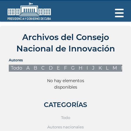
Archivos del Consejo
Nacional de Innovación
Autores
Todo
A
B
C
D
E
F
G
H
I
J
K
L
M
N
No hay elementos
disponibles
CATEGORÍAS
Todo
Autores nacionales