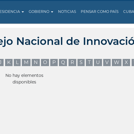
ESIDENCIA
GOBIERNO
NOTICIAS
PENSAR COMO PAÍS
CUB
ejo Nacional de Innovaci
J
K
L
M
N
O
P
Q
R
S
T
U
V
W
X
No hay elementos
disponibles