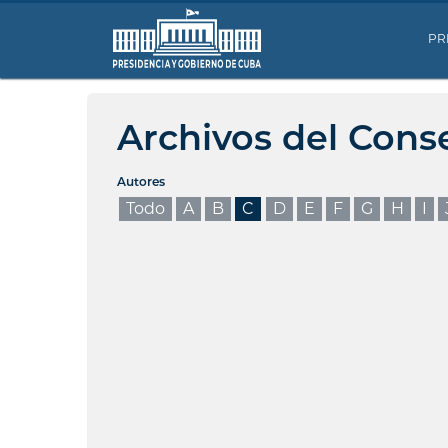
PR
Archivos del Cons
Autores
Todo
A
B
C
D
E
F
G
H
I