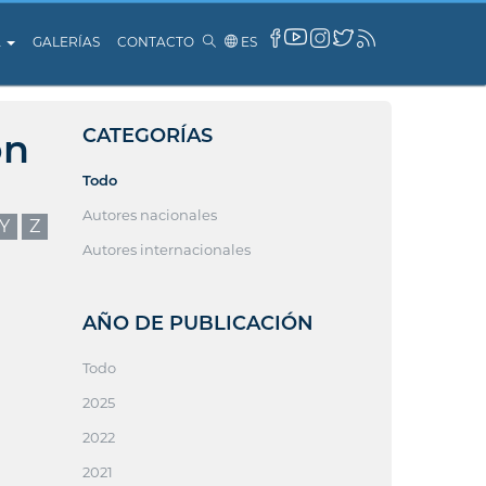
A
GALERÍAS
CONTACTO
ES
CATEGORÍAS
ón
Todo
Autores nacionales
Y
Z
Autores internacionales
AÑO DE PUBLICACIÓN
Todo
2025
2022
2021