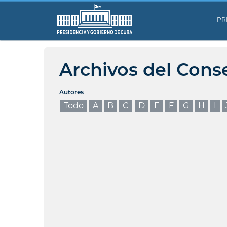
PR
Archivos del Cons
Autores
Todo
A
B
C
D
E
F
G
H
I