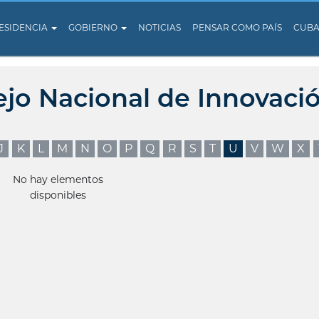
ESIDENCIA
GOBIERNO
NOTICIAS
PENSAR COMO PAÍS
CUB
ejo Nacional de Innovaci
J
K
L
M
N
O
P
Q
R
S
T
U
V
W
X
No hay elementos
disponibles