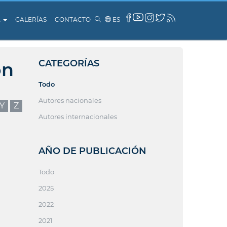
A
GALERÍAS
CONTACTO
ES
CATEGORÍAS
ón
Todo
Autores nacionales
Y
Z
Autores internacionales
AÑO DE PUBLICACIÓN
Todo
2025
2022
2021