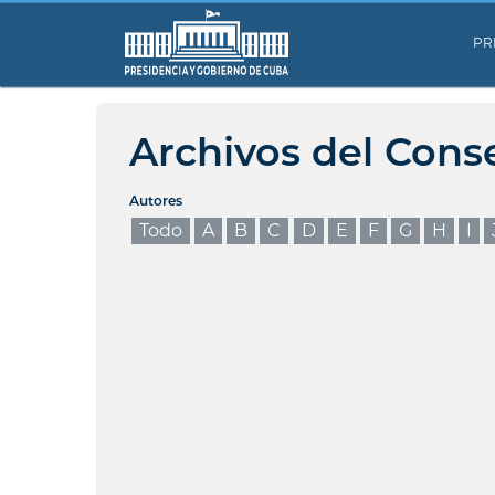
PR
Archivos del Cons
Autores
Todo
A
B
C
D
E
F
G
H
I