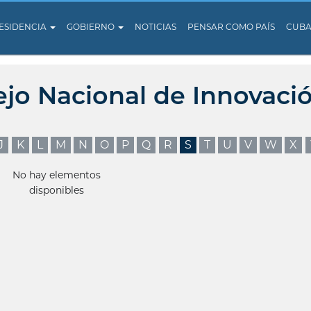
ESIDENCIA
GOBIERNO
NOTICIAS
PENSAR COMO PAÍS
CUB
ejo Nacional de Innovaci
J
K
L
M
N
O
P
Q
R
S
T
U
V
W
X
No hay elementos
disponibles