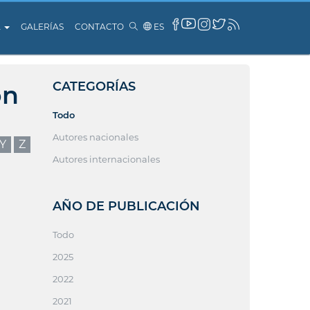
A
GALERÍAS
CONTACTO
ES
CATEGORÍAS
ón
Todo
Autores nacionales
Y
Z
Autores internacionales
AÑO DE PUBLICACIÓN
Todo
2025
2022
2021