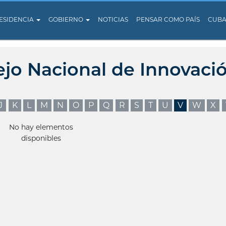
ESIDENCIA
GOBIERNO
NOTICIAS
PENSAR COMO PAÍS
CUB
ejo Nacional de Innovaci
J
K
L
M
N
O
P
Q
R
S
T
U
V
W
X
No hay elementos
disponibles