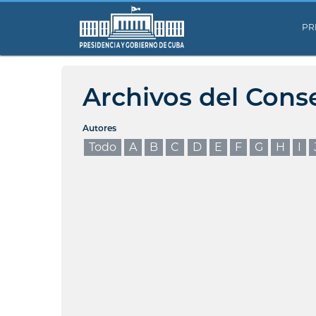
PR
Archivos del Cons
Autores
Todo
A
B
C
D
E
F
G
H
I