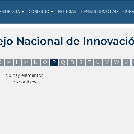
ESIDENCIA
GOBIERNO
NOTICIAS
PENSAR COMO PAÍS
CUB
ejo Nacional de Innovaci
J
K
L
M
N
O
P
Q
R
S
T
U
V
W
X
No hay elementos
disponibles