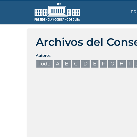
PR
Archivos del Cons
Autores
Todo
A
B
C
D
E
F
G
H
I