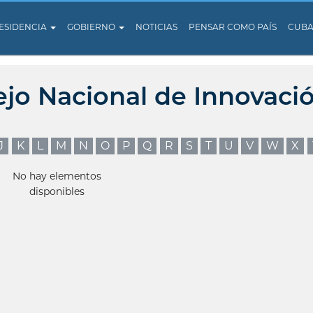
ESIDENCIA
GOBIERNO
NOTICIAS
PENSAR COMO PAÍS
CUB
ejo Nacional de Innovaci
J
K
L
M
N
O
P
Q
R
S
T
U
V
W
X
No hay elementos
disponibles