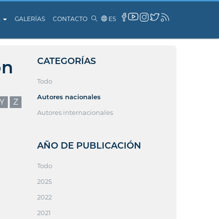
A
GALERÍAS
CONTACTO
ES
CATEGORÍAS
ón
Todo
Autores nacionales
Y
Z
Autores internacionales
AÑO DE PUBLICACIÓN
Todo
2025
2022
2021