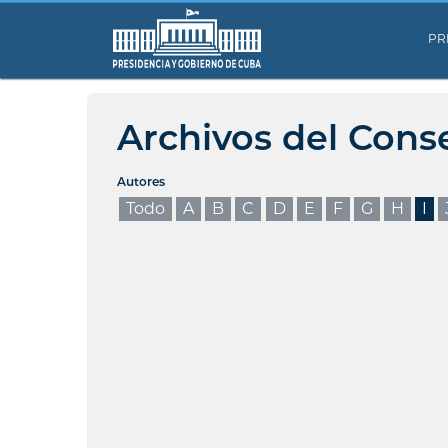
PR
Archivos del Cons
Autores
Todo
A
B
C
D
E
F
G
H
I