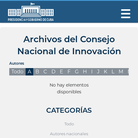
Archivos del Consejo
Nacional de Innovación
Autores
Todo
A
B
C
D
E
F
G
H
I
J
K
L
M
N
No hay elementos
disponibles
CATEGORÍAS
Todo
Autores nacionales