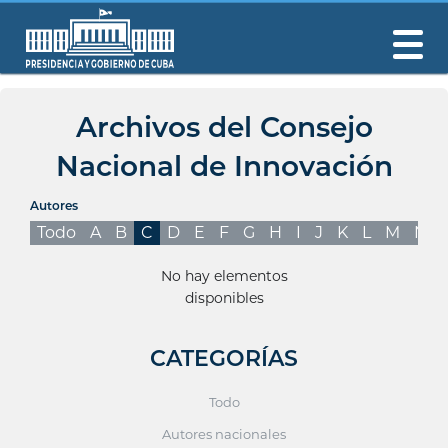
Archivos del Consejo
Nacional de Innovación
Autores
Todo
A
B
C
D
E
F
G
H
I
J
K
L
M
N
No hay elementos
disponibles
CATEGORÍAS
Todo
Autores nacionales