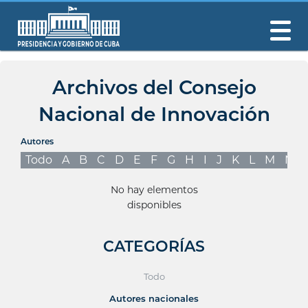
Archivos del Consejo
Nacional de Innovación
Autores
Todo
A
B
C
D
E
F
G
H
I
J
K
L
M
N
No hay elementos
disponibles
CATEGORÍAS
Todo
Autores nacionales