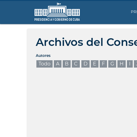
PR
Archivos del Cons
Autores
Todo
A
B
C
D
E
F
G
H
I