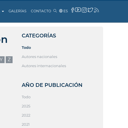
A
GALERÍAS
CONTACTO
ES
CATEGORÍAS
ón
Todo
Autores nacionales
Y
Z
Autores internacionales
AÑO DE PUBLICACIÓN
Todo
2025
2022
2021