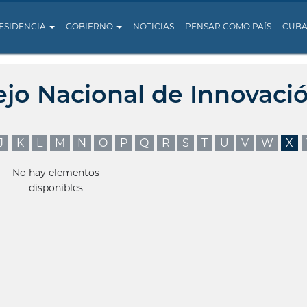
ESIDENCIA
GOBIERNO
NOTICIAS
PENSAR COMO PAÍS
CUB
ejo Nacional de Innovaci
J
K
L
M
N
O
P
Q
R
S
T
U
V
W
X
No hay elementos
disponibles