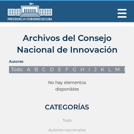
Archivos del Consejo
Nacional de Innovación
Autores
Todo
A
B
C
D
E
F
G
H
I
J
K
L
M
N
No hay elementos
disponibles
CATEGORÍAS
Todo
Autores nacionales