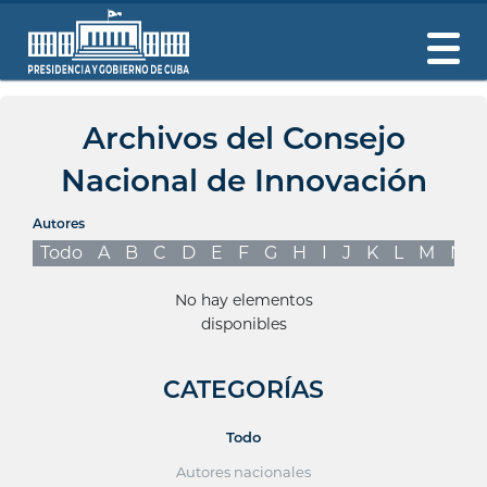
Archivos del Consejo
Nacional de Innovación
Autores
Todo
A
B
C
D
E
F
G
H
I
J
K
L
M
N
No hay elementos
disponibles
CATEGORÍAS
Todo
Autores nacionales