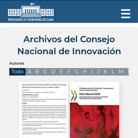
Archivos del Consejo
Nacional de Innovación
Autores
Todo
A
B
C
D
E
F
G
H
I
J
K
L
M
N