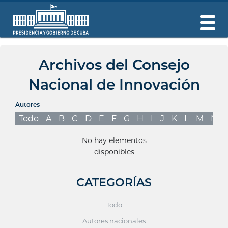
Archivos del Consejo
Nacional de Innovación
Autores
Todo
A
B
C
D
E
F
G
H
I
J
K
L
M
N
No hay elementos
disponibles
CATEGORÍAS
Todo
Autores nacionales