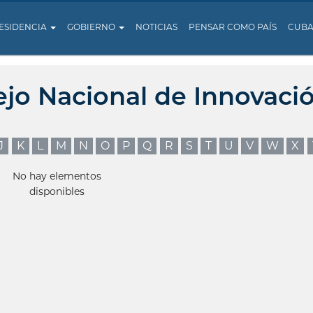
ESIDENCIA
GOBIERNO
NOTICIAS
PENSAR COMO PAÍS
CUB
ejo Nacional de Innovaci
J
K
L
M
N
O
P
Q
R
S
T
U
V
W
X
No hay elementos
disponibles