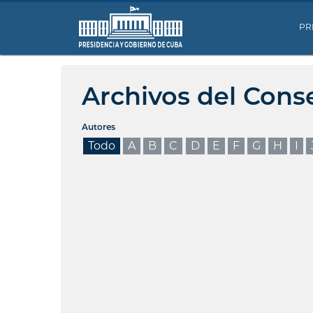
PR
Archivos del Cons
Autores
Todo
A
B
C
D
E
F
G
H
I