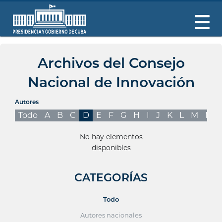
Archivos del Consejo
Nacional de Innovación
Autores
Todo
A
B
C
D
E
F
G
H
I
J
K
L
M
N
No hay elementos
disponibles
CATEGORÍAS
Todo
Autores nacionales