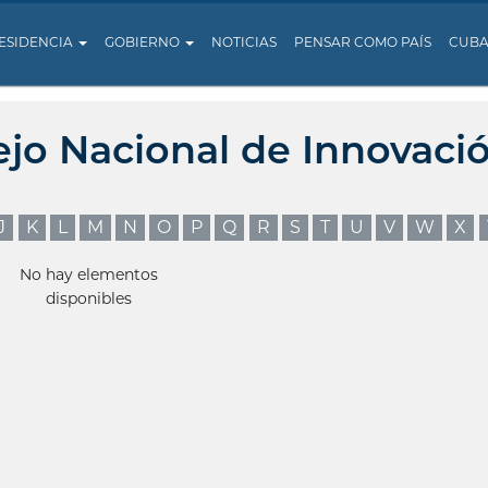
ESIDENCIA
GOBIERNO
NOTICIAS
PENSAR COMO PAÍS
CUB
ejo Nacional de Innovaci
J
K
L
M
N
O
P
Q
R
S
T
U
V
W
X
No hay elementos
disponibles