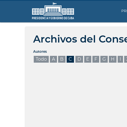
PR
Archivos del Cons
Autores
Todo
A
B
C
D
E
F
G
H
I