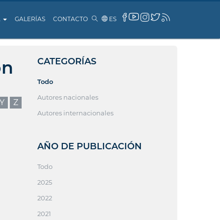
A
GALERÍAS
CONTACTO
ES
CATEGORÍAS
ón
Todo
Autores nacionales
Y
Z
Autores internacionales
AÑO DE PUBLICACIÓN
Todo
2025
2022
2021