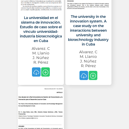
The university in the
La universidad en el
innovation system. A
sistema de innovación.
case study on the
Estudio de caso sobre el
interactions between
vínculo universidad-
university and
industria biotecnológica
biotechnology industry
en Cuba
in Cuba
Alvarez. C
Alvarez. C
M. Llanio
M. Llanio
J. Núñez
J. Núñez
R. Pérez
R. Pérez