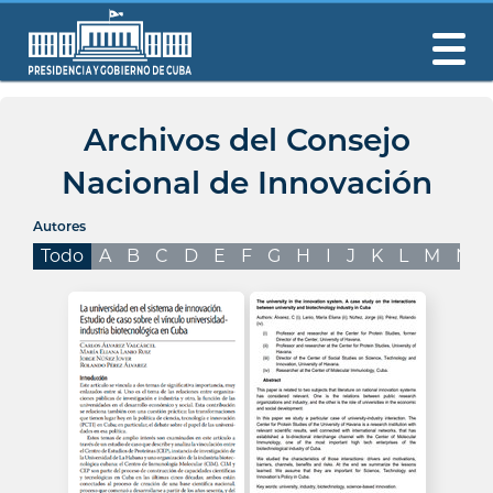
Archivos del Consejo
Nacional de Innovación
Autores
Todo
A
B
C
D
E
F
G
H
I
J
K
L
M
N