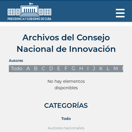
Archivos del Consejo
Nacional de Innovación
Autores
Todo
A
B
C
D
E
F
G
H
I
J
K
L
M
N
No hay elementos
disponibles
CATEGORÍAS
Todo
Autores nacionales