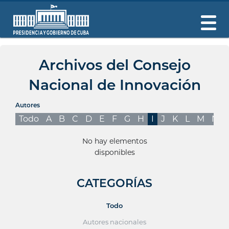
Archivos del Consejo
Nacional de Innovación
Autores
Todo
A
B
C
D
E
F
G
H
I
J
K
L
M
N
No hay elementos
disponibles
CATEGORÍAS
Todo
Autores nacionales