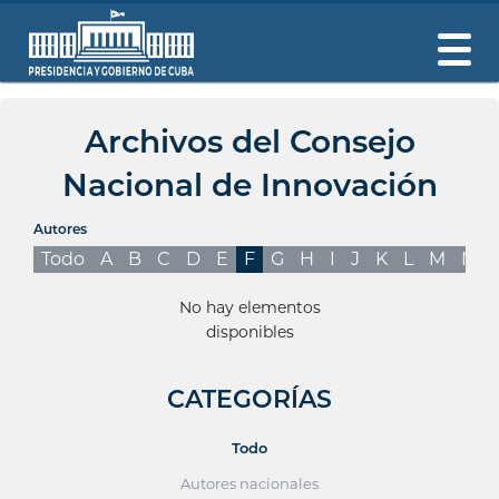
Archivos del Consejo
Nacional de Innovación
Autores
Todo
A
B
C
D
E
F
G
H
I
J
K
L
M
N
No hay elementos
disponibles
CATEGORÍAS
Todo
Autores nacionales