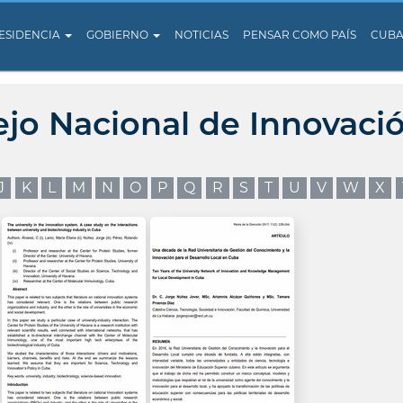
ESIDENCIA
GOBIERNO
NOTICIAS
PENSAR COMO PAÍS
CUB
ejo Nacional de Innovaci
J
K
L
M
N
O
P
Q
R
S
T
U
V
W
X