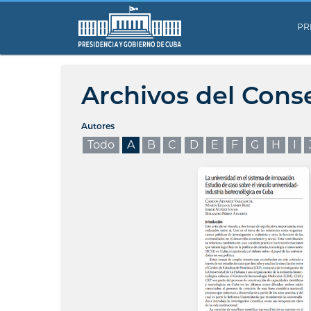
PR
Archivos del Cons
Autores
Todo
A
B
C
D
E
F
G
H
I