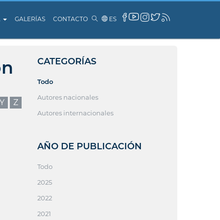
A
GALERÍAS
CONTACTO
ES
CATEGORÍAS
ón
Todo
Autores nacionales
Y
Z
Autores internacionales
AÑO DE PUBLICACIÓN
Todo
2025
2022
2021