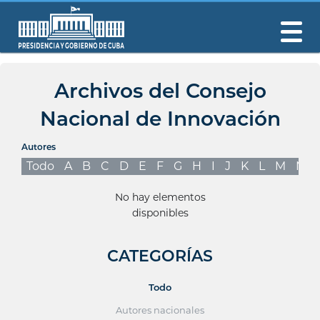
Archivos del Consejo
Nacional de Innovación
Autores
Todo
A
B
C
D
E
F
G
H
I
J
K
L
M
N
No hay elementos
disponibles
CATEGORÍAS
Todo
Autores nacionales