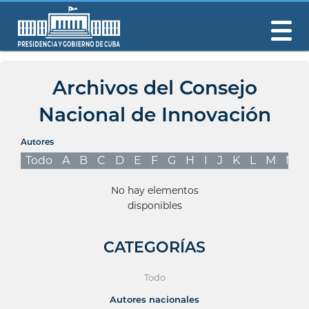
Archivos del Consejo
Nacional de Innovación
Autores
Todo
A
B
C
D
E
F
G
H
I
J
K
L
M
N
No hay elementos
disponibles
CATEGORÍAS
Todo
Autores nacionales