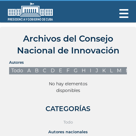
Archivos del Consejo
Nacional de Innovación
Autores
Todo
A
B
C
D
E
F
G
H
I
J
K
L
M
N
No hay elementos
disponibles
CATEGORÍAS
Todo
Autores nacionales