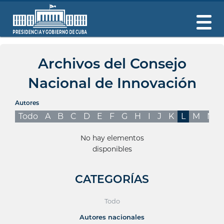
Archivos del Consejo
Nacional de Innovación
Autores
Todo
A
B
C
D
E
F
G
H
I
J
K
L
M
N
No hay elementos
disponibles
CATEGORÍAS
Todo
Autores nacionales