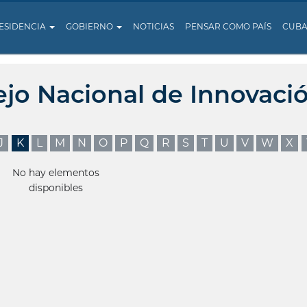
ESIDENCIA
GOBIERNO
NOTICIAS
PENSAR COMO PAÍS
CUB
ejo Nacional de Innovaci
J
K
L
M
N
O
P
Q
R
S
T
U
V
W
X
No hay elementos
disponibles