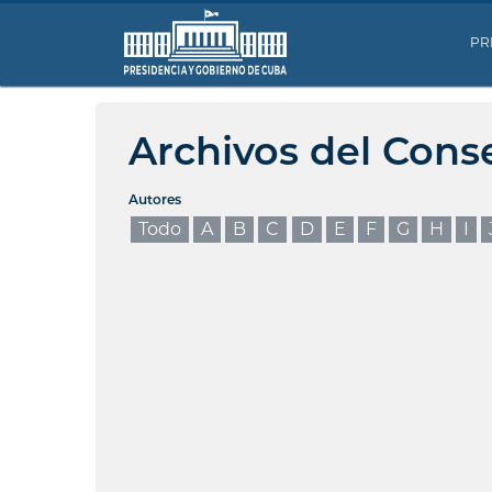
PR
Archivos del Cons
Autores
Todo
A
B
C
D
E
F
G
H
I