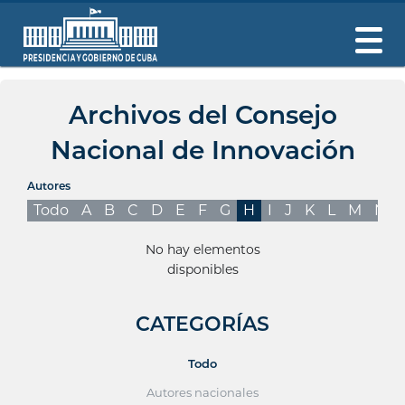
Archivos del Consejo
Nacional de Innovación
Autores
Todo
A
B
C
D
E
F
G
H
I
J
K
L
M
N
No hay elementos
disponibles
CATEGORÍAS
Todo
Autores nacionales