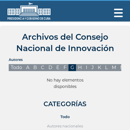
Archivos del Consejo
Nacional de Innovación
Autores
Todo
A
B
C
D
E
F
G
H
I
J
K
L
M
N
No hay elementos
disponibles
CATEGORÍAS
Todo
Autores nacionales