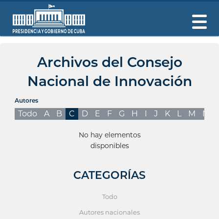
Archivos del Consejo
Nacional de Innovación
Autores
Todo
A
B
C
D
E
F
G
H
I
J
K
L
M
N
No hay elementos
disponibles
CATEGORÍAS
Todo
Autores nacionales