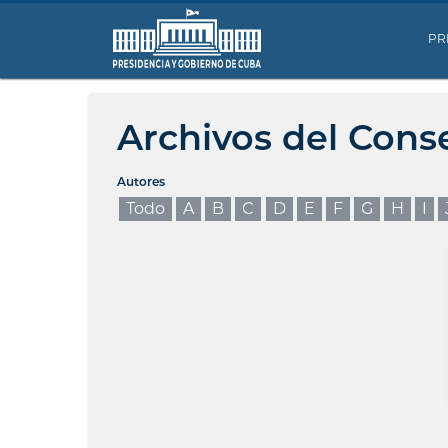
PR
Archivos del Cons
Autores
Todo
A
B
C
D
E
F
G
H
I