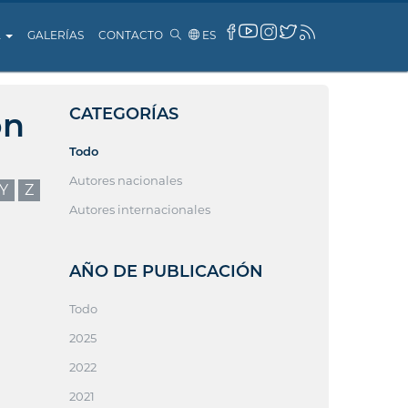
A
GALERÍAS
CONTACTO
ES
CATEGORÍAS
ón
Todo
Autores nacionales
Y
Z
Autores internacionales
AÑO DE PUBLICACIÓN
Todo
2025
2022
2021