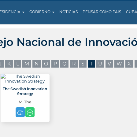
ESIDENCIA
GOBIERNO
NOTICIAS
PENSAR COMO PAÍS
CUB
ejo Nacional de Innovaci
J
K
L
M
N
O
P
Q
R
S
T
U
V
W
X
The Swedish Innovation
Strategy
M. The