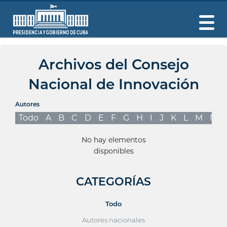
Archivos del Consejo
Nacional de Innovación
Autores
Todo
A
B
C
D
E
F
G
H
I
J
K
L
M
N
No hay elementos
disponibles
CATEGORÍAS
Todo
Autores nacionales