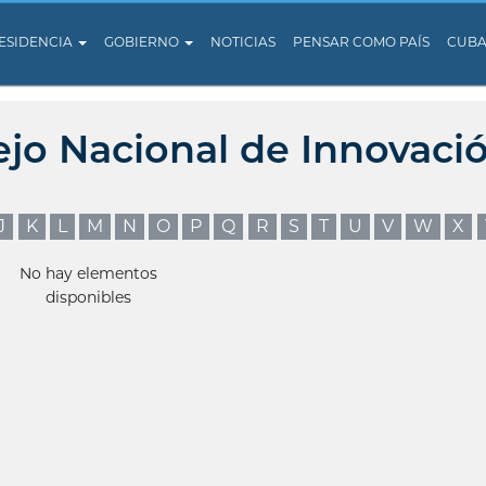
ESIDENCIA
GOBIERNO
NOTICIAS
PENSAR COMO PAÍS
CUB
ejo Nacional de Innovaci
J
K
L
M
N
O
P
Q
R
S
T
U
V
W
X
No hay elementos
disponibles