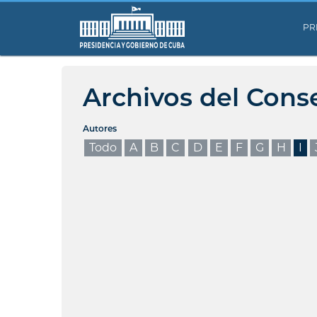
PR
Archivos del Cons
Autores
Todo
A
B
C
D
E
F
G
H
I