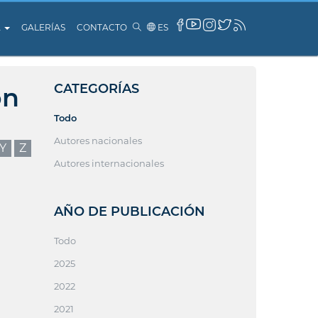
A
GALERÍAS
CONTACTO
ES
CATEGORÍAS
ón
Todo
Autores nacionales
Y
Z
Autores internacionales
AÑO DE PUBLICACIÓN
Todo
2025
2022
2021