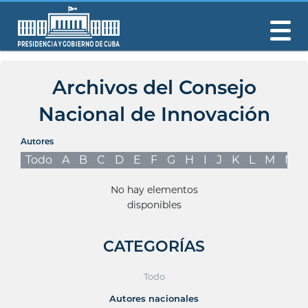
Archivos del Consejo
Nacional de Innovación
Autores
Todo
A
B
C
D
E
F
G
H
I
J
K
L
M
N
No hay elementos
disponibles
CATEGORÍAS
Todo
Autores nacionales