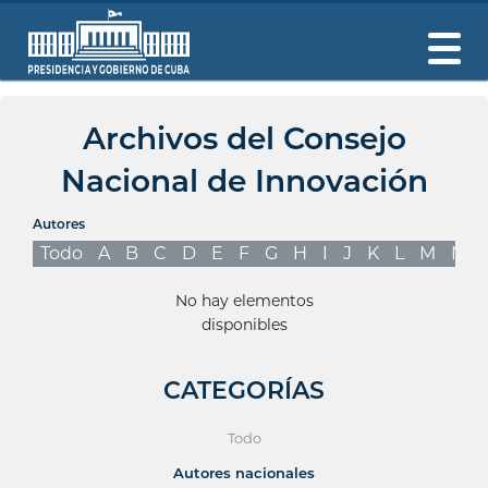
Archivos del Consejo
Nacional de Innovación
Autores
Todo
A
B
C
D
E
F
G
H
I
J
K
L
M
N
No hay elementos
disponibles
CATEGORÍAS
Todo
Autores nacionales