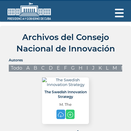
Archivos del Consejo
Nacional de Innovación
Autores
Todo
A
B
C
D
E
F
G
H
I
J
K
L
M
N
The Swedish Innovation
Strategy
M. The