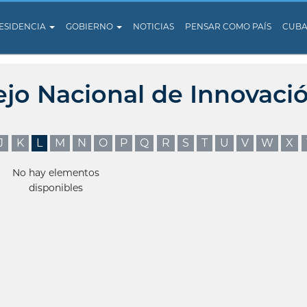
ESIDENCIA
GOBIERNO
NOTICIAS
PENSAR COMO PAÍS
CUB
ejo Nacional de Innovaci
J
K
L
M
N
O
P
Q
R
S
T
U
V
W
X
No hay elementos
disponibles