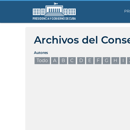
PR
Archivos del Cons
Autores
Todo
A
B
C
D
E
F
G
H
I