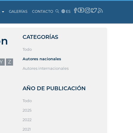
A
GALERÍAS
CONTACTO
ES
CATEGORÍAS
ón
Todo
Autores nacionales
Y
Z
Autores internacionales
AÑO DE PUBLICACIÓN
Todo
2025
2022
2021