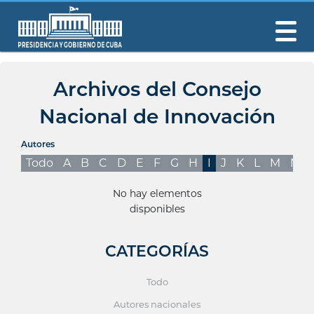
Archivos del Consejo
Nacional de Innovación
Autores
Todo
A
B
C
D
E
F
G
H
I
J
K
L
M
N
No hay elementos
disponibles
CATEGORÍAS
Todo
Autores nacionales