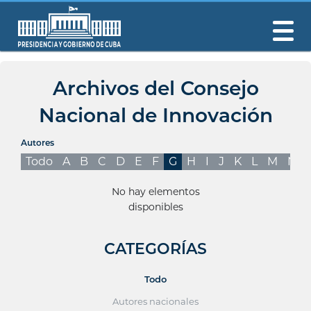
Archivos del Consejo
Nacional de Innovación
Autores
Todo
A
B
C
D
E
F
G
H
I
J
K
L
M
N
No hay elementos
disponibles
CATEGORÍAS
Todo
Autores nacionales