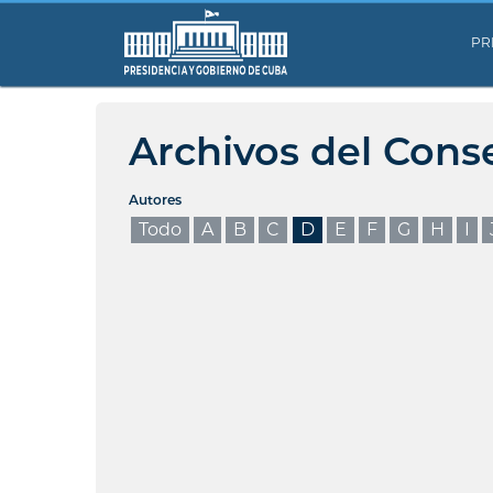
PR
Archivos del Cons
Autores
Todo
A
B
C
D
E
F
G
H
I