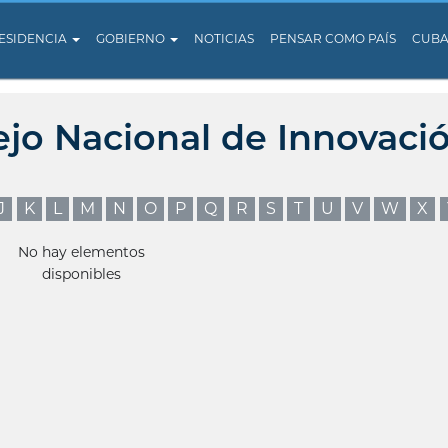
ESIDENCIA
GOBIERNO
NOTICIAS
PENSAR COMO PAÍS
CUB
ejo Nacional de Innovaci
J
K
L
M
N
O
P
Q
R
S
T
U
V
W
X
No hay elementos
disponibles