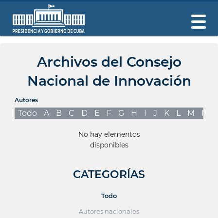
Archivos del Consejo
Nacional de Innovación
Autores
Todo
A
B
C
D
E
F
G
H
I
J
K
L
M
N
No hay elementos
disponibles
CATEGORÍAS
Todo
Autores nacionales