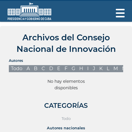
Archivos del Consejo
Nacional de Innovación
Autores
Todo
A
B
C
D
E
F
G
H
I
J
K
L
M
N
No hay elementos
disponibles
CATEGORÍAS
Todo
Autores nacionales