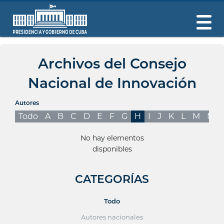
Archivos del Consejo
Nacional de Innovación
Autores
Todo
A
B
C
D
E
F
G
H
I
J
K
L
M
N
No hay elementos
disponibles
CATEGORÍAS
Todo
Autores nacionales