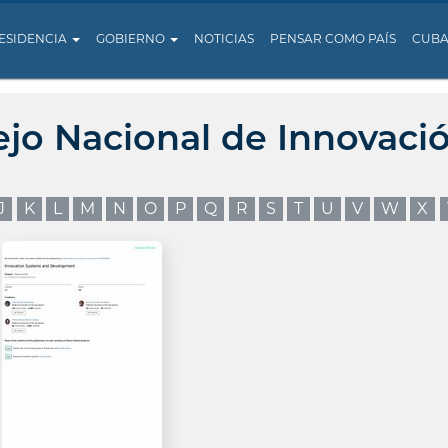
ESIDENCIA
GOBIERNO
NOTICIAS
PENSAR COMO PAÍS
CUB
ejo Nacional de Innovaci
J
K
L
M
N
O
P
Q
R
S
T
U
V
W
X