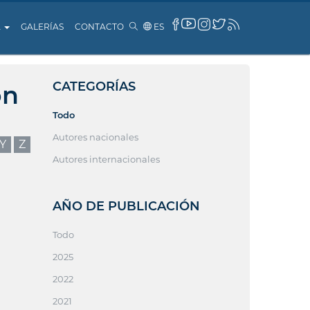
A
GALERÍAS
CONTACTO
ES
CATEGORÍAS
ón
Todo
Autores nacionales
Y
Z
Autores internacionales
AÑO DE PUBLICACIÓN
Todo
2025
2022
2021