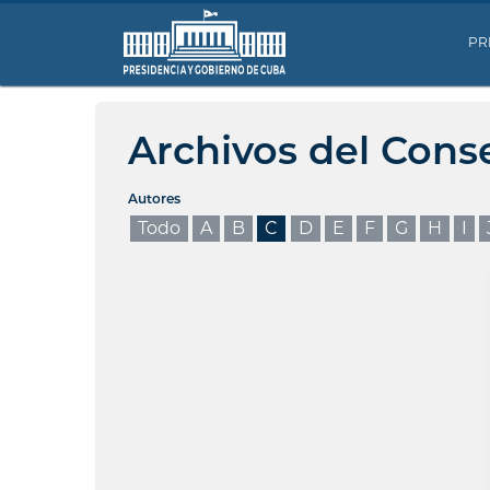
PR
Archivos del Cons
Autores
Todo
A
B
C
D
E
F
G
H
I