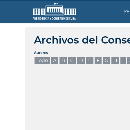
PR
Archivos del Cons
Autores
Todo
A
B
C
D
E
F
G
H
I