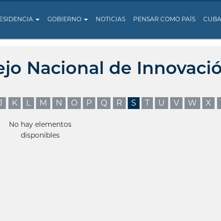
ESIDENCIA
GOBIERNO
NOTICIAS
PENSAR COMO PAÍS
CUB
ejo Nacional de Innovaci
J
K
L
M
N
O
P
Q
R
S
T
U
V
W
X
No hay elementos
disponibles