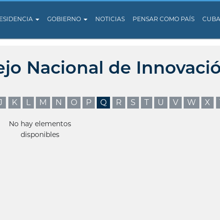
ESIDENCIA
GOBIERNO
NOTICIAS
PENSAR COMO PAÍS
CUB
ejo Nacional de Innovaci
J
K
L
M
N
O
P
Q
R
S
T
U
V
W
X
No hay elementos
disponibles