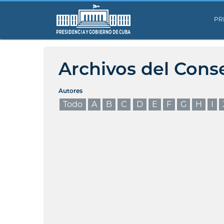
PR
Archivos del Cons
Autores
Todo
A
B
C
D
E
F
G
H
I