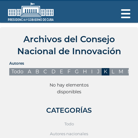
Archivos del Consejo
Nacional de Innovación
Autores
Todo
A
B
C
D
E
F
G
H
I
J
K
L
M
N
No hay elementos
disponibles
CATEGORÍAS
Todo
Autores nacionales