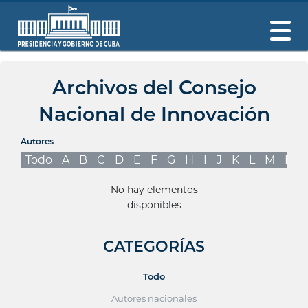
Archivos del Consejo
Nacional de Innovación
Autores
Todo
A
B
C
D
E
F
G
H
I
J
K
L
M
N
No hay elementos
disponibles
CATEGORÍAS
Todo
Autores nacionales