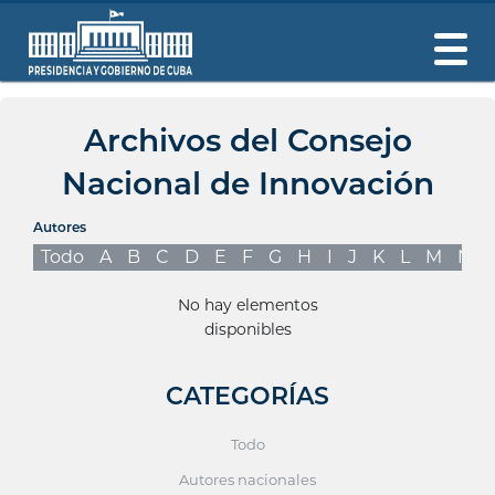
Archivos del Consejo
Nacional de Innovación
Autores
Todo
A
B
C
D
E
F
G
H
I
J
K
L
M
N
No hay elementos
disponibles
CATEGORÍAS
Todo
Autores nacionales